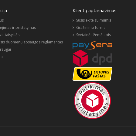
cija
Klientų aptarnavimas
us
Susisiekite su mumis
jimas ir pristatymas
Grąžinimo forma
 ir taisyklės
Svetainės žemėlapis
sis duomenų apsaugos reglamentas
raugai
ai