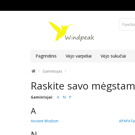
Pagrindinis
Vėjo varpeliai
Vėjo sukučiai
Gamintojas
Raskite savo mėgstam
Gamintojai:
A
N
P
A
Ancient Wisdom
APAPA fab
N