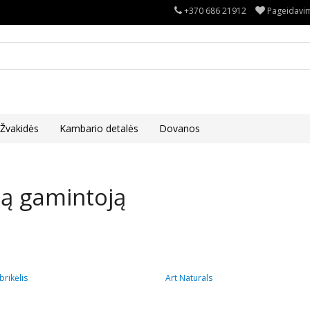
+370 686 21912
Pageidavim
Žvakidės
Kambario detalės
Dovanos
ą gamintoją
rikėlis
Art Naturals