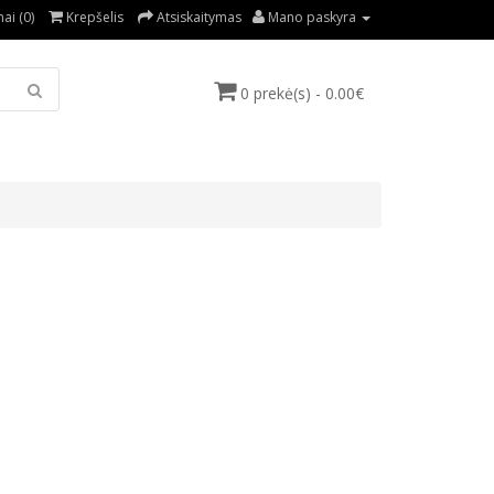
ai (0)
Krepšelis
Atsiskaitymas
Mano paskyra
0 prekė(s) - 0.00€