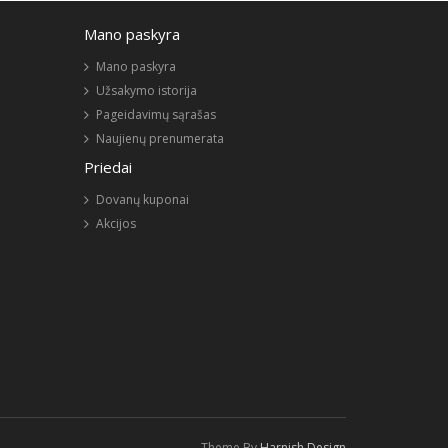
Mano paskyra
Mano paskyra
Užsakymo istorija
Pageidavimų sąrašas
Naujienų prenumerata
Priedai
Dovanų kuponai
Akcijos
Theme By
Harnish Design