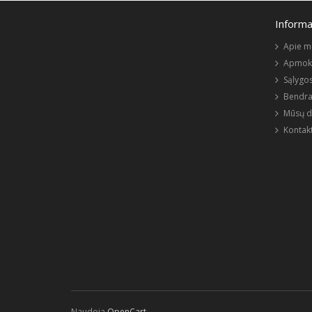
Informa
Apie m
Apmokė
Sąlygos
Bendra
Mūsų d
Kontakt
Naudoja
OpenCart