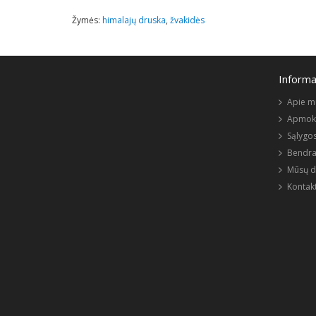
Žymės:
himalajų druska
,
žvakidės
Informa
Apie m
Apmokė
Sąlygos
Bendra
Mūsų d
Kontakt