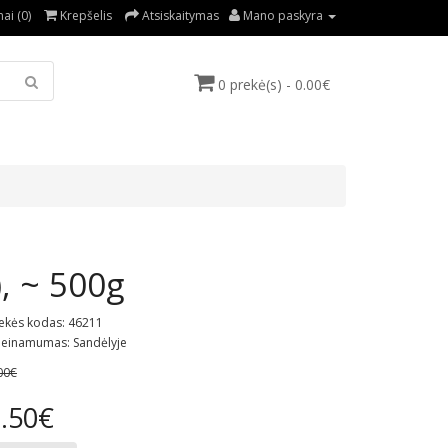
ai (0)
Krepšelis
Atsiskaitymas
Mano paskyra
0 prekė(s) - 0.00€
, ~ 500g
ekės kodas: 46211
ieinamumas: Sandėlyje
00€
.50€