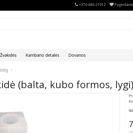
+370 686 21912
Pageidavim
Žvakidės
Kambario detalės
Dovanos
 500g
dė (balta, kubo formos, lygi)
Pr
Pr
9.
7