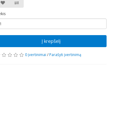
ekis
Į krepšelį
0 įvertinimai
/
Parašyti įvertinimą