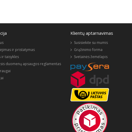
cija
Klientų aptarnavimas
us
Susisiekite su mumis
jimas ir pristatymas
Grąžinimo forma
 ir taisyklės
Svetainės žemėlapis
sis duomenų apsaugos reglamentas
raugai
ai