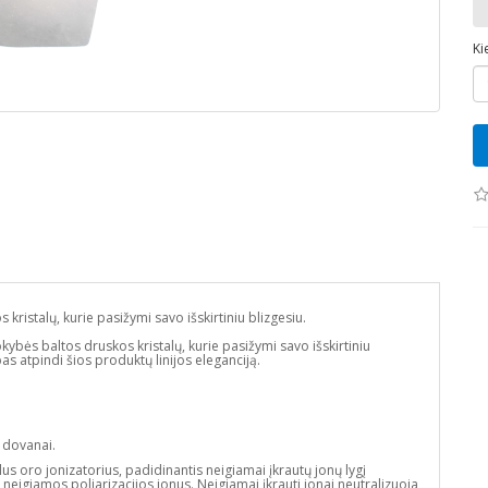
Ki
ristalų, kurie pasižymi savo išskirtiniu blizgesiu.
kybės baltos druskos kristalų, kurie pasižymi savo išskirtiniu
bas atpindi šios produktų linijos eleganciją.
a dovanai.
lus oro jonizatorius, padidinantis neigiamai įkrautų jonų lygį
eigiamos poliarizacijos jonus. Neigiamai įkrauti jonai neutralizuoja