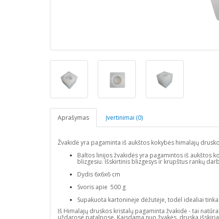
Aprašymas
Įvertinimai (0)
Žvakidė yra pagaminta iš aukštos kokybės himalajų druskos k
Baltos linijos žvakidės yra pagamintos iš aukštos ko
blizgesiu. Išskirtinis blizgesys ir krupštus rankų dar
Dydis 6x6x6 cm
Svoris apie 500 g
Supakuota kartoninėje dėžutėje, todėl idealiai tink
Iš Himalajų druskos kristalų pagaminta žvakidė - tai natūra
uždarose patalpose. Kaisdama nuo žvakės, druska išskiria n