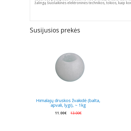
žalingą šiuolaikinės elektroninės technikos, tokios, kaip kom
Susijusios prekės
Himalajų druskos žvakidė (balta,
apvali, lygi), ~ 1kg
11.00€
13.00€