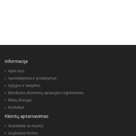
Informacija
Apie mus
Apmokėjimas ir pristatymas
Sąlygos ir taisyklės
Bendrasis duomenų apsaugos reglamentas
Mūsų draugai
Kontaktai
Klientų aptarnavimas
Susisiekite su mumis
Grąžinimo forma