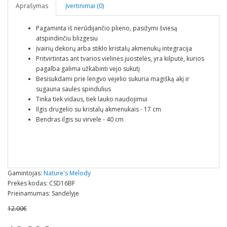
Aprašymas
Įvertinimai (0)
Pagaminta iš nerūdijančio plieno, pasižymi šviesą
atspindinčiu blizgesiu
Įvairių dekorų arba stiklo kristalų akmenukų integracija
Pritvirtintas ant tvarios vielinės juostelės, yra kilputė, kurios
pagalba galima užkabinti vėjo sukutį
Besisukdami prie lengvo vėjelio sukuria magišką akį ir
sugauna saulės spindulius
Tinka tiek vidaus, tiek lauko naudojimui
Ilgis drugelio su kristalų akmenukais - 17 cm
Bendras ilgis su virvele - 40 cm
Gamintojas:
Nature's Melody
Prekės kodas: CSD16BF
Prieinamumas: Sandėlyje
12.00€