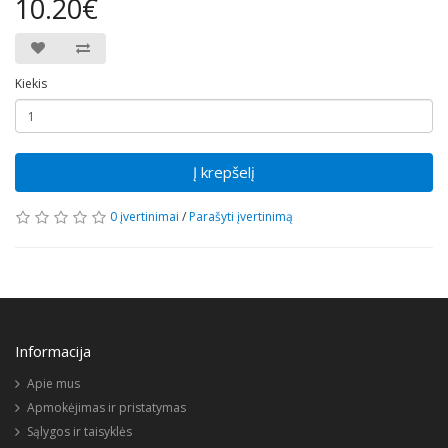
10.20€
Kiekis
Į krepšelį
0 įvertinimai
/
Parašyti įvertinimą
Informacija
Apie mus
Apmokėjimas ir pristatymas
Sąlygos ir taisyklės